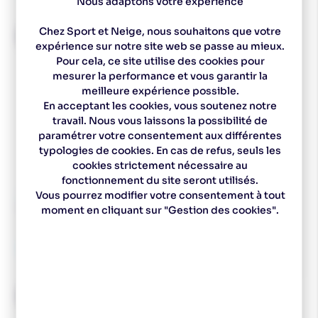
103,50 €
Nous adaptons votre expérience
Chez Sport et Neige, nous souhaitons que votre
-30 %
-10 %
expérience sur notre site web se passe au mieux.
Pour cela, ce site utilise des cookies pour
mesurer la performance et vous garantir la
meilleure expérience possible.
En acceptant les cookies, vous soutenez notre
travail. Nous vous laissons la possibilité de
paramétrer votre consentement aux différentes
typologies de cookies. En cas de refus, seuls les
cookies strictement nécessaire au
fonctionnement du site seront utilisés.
Vous pourrez modifier votre consentement à tout
RONHILL
SALOMON
RONHILL Women's X-Tight
SALOMON Collant Shake
moment en cliquant sur "Gestion des cookies".
- All Black
Out Core pour Femme -
Deep Black
115,00 €
80,00 €
80,50 €
72,00 €
-30 %