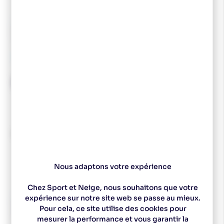
FISCHER
SALOMON
Fischer Fixations Race JR
SALOMON Fixations
Skate IFP
Prolink Access JR
49,90 €
40,00 €
39,99 €
36,00 €
-20 %
-14 %
Nous adaptons votre expérience
Chez Sport et Neige, nous souhaitons que votre
SALOMON
FISCHER
expérience sur notre site web se passe au mieux.
SALOMON Fixations SNS
FISCHER Fixations Tour
Pour cela, ce site utilise des cookies pour
Access JR
Step-in JR IFP
mesurer la performance et vous garantir la
35,00 €
34,99 €