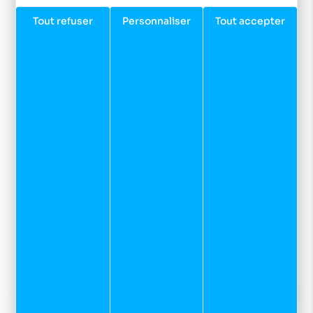
Tout refuser
Personnaliser
Tout accepter
Facebook
Instagram
Youtube
Newsletter
Inscrivez-vous à notre newsletter et recevez nos
dernières actualités et bons plans.
JE M'INSCRIS