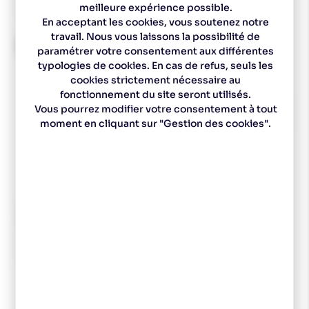
meilleure expérience possible.
28,00 €
29,99 €
En acceptant les cookies, vous soutenez notre
travail. Nous vous laissons la possibilité de
-40 %
DESTOCKAGE
-10 %
paramétrer votre consentement aux différentes
typologies de cookies. En cas de refus, seuls les
cookies strictement nécessaire au
fonctionnement du site seront utilisés.
Vous pourrez modifier votre consentement à tout
moment en cliquant sur "Gestion des cookies".
ROSSIGNOL
ROTTEFELLA
ROSSIGNOL Fixations Race
ROTTEFELLA Fixations
JR Skate IFP
Junior START NIS
50,00 €
40,00 €
30,00 €
36,00 €