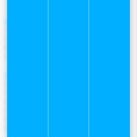
contact@sportetneige.com
Service client
Frais de port
Moyens de paiement
Retours et remboursements
Nous contacter
A propos
Qui sommes-nous ?
Notre magasin
Mentions légales
Conditions Générales De Vente
Protection des données
Gestion des cookies