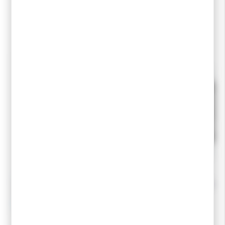
RIEN QUE POUR VOUS
Vous aimerez aussi
COLLTEX
MAURTEN
COLLTEX Couverture de survie
MAURTEN Barre SOLI
argent 60gr
(Nature)
5,00 €
3,45 €