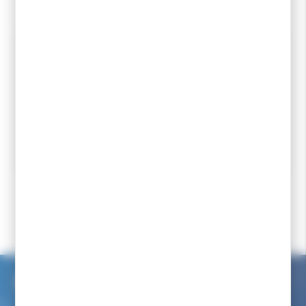
Spécialiste
Un magasin à
Des experts pour vous
Choix de ski sur
depuis 1977
Pontarlier
conseiller
mesure
Accueil
Ski de fond
Fixations ski de fond
Fixations ski de fond junior
Service client internet