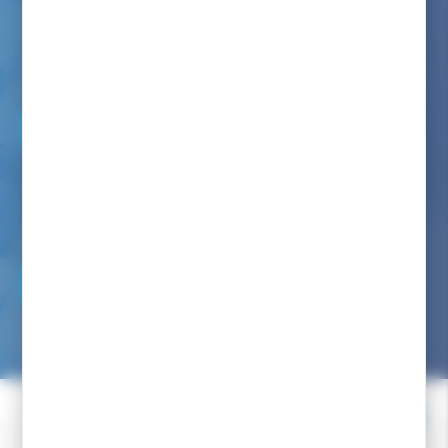
Nous avons à coeur de vous renseigner comme dans notre
magasin
Par téléphone au :
06 82 22 78 59
Du lundi au vendredi de 9h00 à 12h00 et de 14h00 à 17h00
(appel non surtaxé)
Par mail :
NOUS ÉCRIRE
Nous avons pour engagement de vous répondre dans les
24/48h