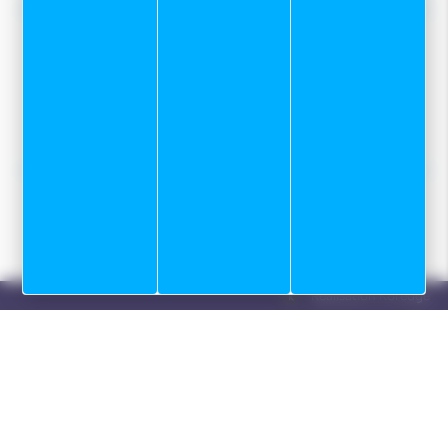
Nos tops conseils :
Notre service Atelier
Programme skis de fond sur mesure
Location
Réalisation Koredge