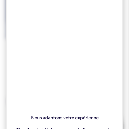
ZANDSTRA SPORT
ZANDSTA Lake Placid
Junior
65,90 €
RIEN QUE POUR VOUS
Vous aimerez aussi
-10 %
Nous adaptons votre expérience