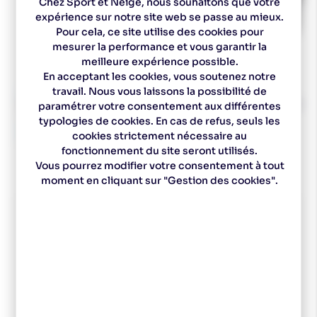
Chez Sport et Neige, nous souhaitons que votre
expérience sur notre site web se passe au mieux.
Pour cela, ce site utilise des cookies pour
mesurer la performance et vous garantir la
meilleure expérience possible.
En acceptant les cookies, vous soutenez notre
travail. Nous vous laissons la possibilité de
BUFF
PETZL
BUFF Tour de cou Polar - Arky Navy
PETZL Adaptateur ca
paramétrer votre consentement aux différentes
Adapt
27,95 €
typologies de cookies. En cas de refus, seuls les
25,16 €
10,00 €
cookies strictement nécessaire au
fonctionnement du site seront utilisés.
Vous pourrez modifier votre consentement à tout
moment en cliquant sur "Gestion des cookies".