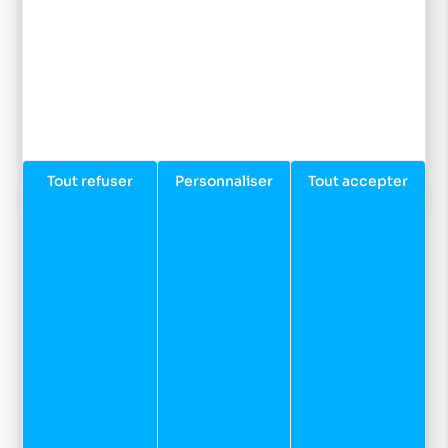
Newsletter
Inscrivez-vous à notre newsletter et recevez nos
dernières actualités et bons plans.
JE M'INSCRIS
Tout refuser
Personnaliser
Tout accepter
Préparer votre venue dans notre magasin