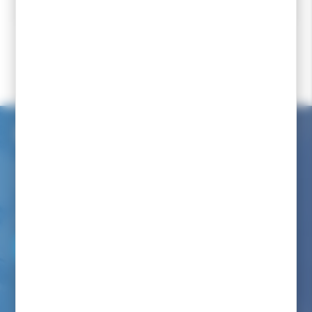
Spécialiste
Un magasin à
Des experts pour vous
Choix de ski sur
depuis 1977
Pontarlier
conseiller
mesure
Accueil
Ski de fond
Ski de fond par marques
Skis de fond Madshus
Service client internet
Nous avons à coeur de vous renseigner comme dans notre
magasin
Par téléphone au :
06 82 22 78 59
Du lundi au vendredi de 9h00 à 12h00 et de 14h00 à 17h00
(appel non surtaxé)