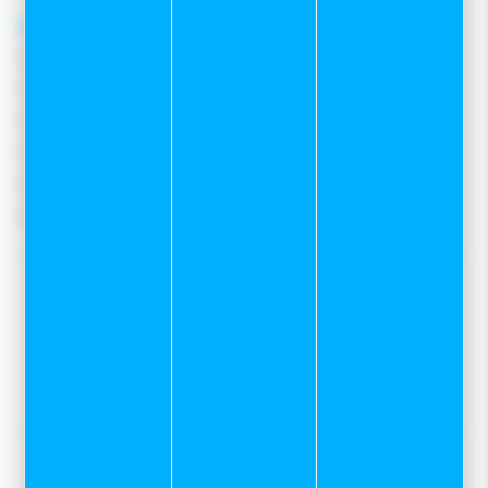
A propos
Qui sommes-nous ?
Notre magasin
Mentions légales
Conditions Générales De Vente
Protection des données
Gestion des cookies
Nos tops conseils :
Notre service Atelier
Programme skis de fond sur mesure
Location