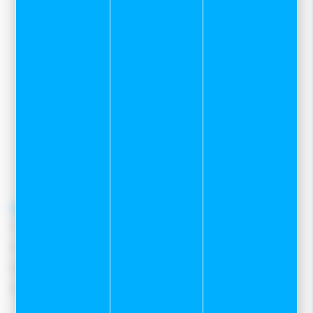
Sport et neige
Zone des Grands Planchants
7 rue Mervil
25300 Pontarlier
03 81 39 04 69
pour toutes demandes concernant le
service client internet
contacter le
06 82 22 78 59
contact@sportetneige.com
Service client
Frais de port
Moyens de paiement
Retours et remboursements
Nous contacter