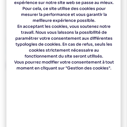
expérience sur notre site web se passe au mieux.
Pour cela, ce site utilise des cookies pour
mesurer la performance et vous garantir la
meilleure expérience possible.
En acceptant les cookies, vous soutenez notre
travail. Nous vous laissons la possibilité de
INSTINCT
LA SPORTIVA
paramétrer votre consentement aux différentes
INSTINCT XX 20-24L
LA SPORTIVA carquois
typologies de cookies. En cas de refus, seuls les
bâtons de trail
255,00 €
cookies strictement nécessaire au
229,50 €
25,00 €
fonctionnement du site seront utilisés.
Vous pourrez modifier votre consentement à tout
-10 %
-13 %
moment en cliquant sur "Gestion des cookies".