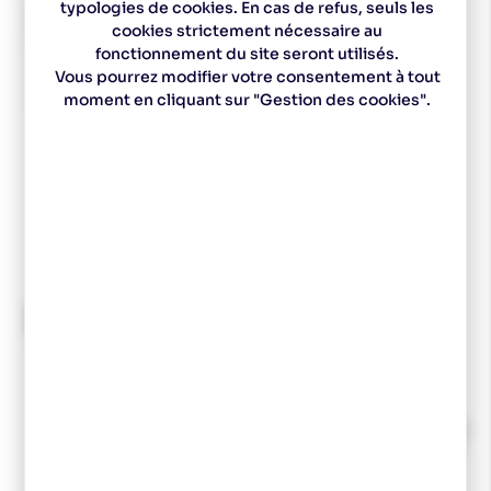
typologies de cookies. En cas de refus, seuls les
PACK MADHUS Ski
Panorama M62 + Fixations
cookies strictement nécessaire au
Voile Norme 75 mm
fonctionnement du site seront utilisés.
435,00 €
Vous pourrez modifier votre consentement à tout
391,50 €
moment en cliquant sur "Gestion des cookies".
RIEN QUE POUR VOUS
Vous aimerez aussi
-30 %
PROMOTION
-14 %