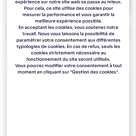
expérience sur notre site web se passe au mieux.
Pour cela, ce site utilise des cookies pour
mesurer la performance et vous garantir la
meilleure expérience possible.
En acceptant les cookies, vous soutenez notre
BUFF
SWIX
BUFF Tour de cou Thermonet -
SWIX Klister K22 Univ
travail. Nous vous laissons la possibilité de
Synth Blue
15,00 €
paramétrer votre consentement aux différentes
24,95 €
12,50 €
typologies de cookies. En cas de refus, seuls les
22,46 €
cookies strictement nécessaire au
fonctionnement du site seront utilisés.
Vous pourrez modifier votre consentement à tout
moment en cliquant sur "Gestion des cookies".
Spécialiste
Un magasin à
Des experts pour vous
Choix de ski sur
depuis 1977
Pontarlier
conseiller
mesure