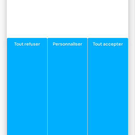
Inscrivez-vous à notre newsletter et recevez nos
dernières actualités et bons plans.
JE M'INSCRIS
Tout refuser
Personnaliser
Tout accepter
Préparer votre venue dans notre magasin
Sport et neige
Zone des Grands Planchants