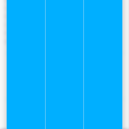
Notre magasin
Mentions légales
Conditions Générales De Vente
Protection des données
Gestion des cookies
Nos tops conseils :
Notre service Atelier
Programme skis de fond sur mesure
Location