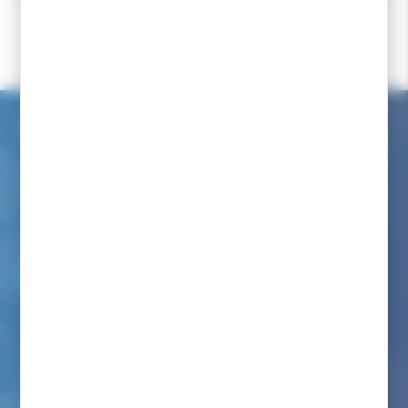
Accueil
Bon plan
Bon plan Fart ski
Tables et supports de fartage
Service client internet
Nous avons à coeur de vous renseigner comme dans notre
magasin
Par téléphone au :
06 82 22 78 59
Du lundi au vendredi de 9h00 à 12h00 et de 14h00 à 17h00
(appel non surtaxé)
Par mail :