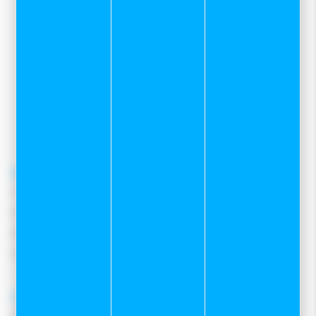
7 rue Mervil
25300 Pontarlier
03 81 39 04 69
pour toutes demandes concernant le
service client internet
contacter le
06 82 22 78 59
contact@sportetneige.com
Service client
Frais de port
Moyens de paiement
Retours et remboursements
Nous contacter
A propos
Qui sommes-nous ?