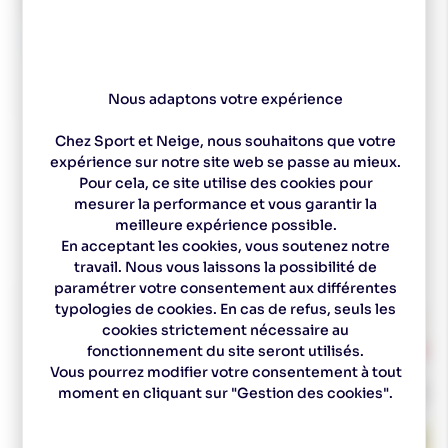
BCX-12 75mm
Transnordic 75mm
Waterproof
229,00 €
109,90 €
5
/
5
-
1
avis
300,00 €
180,00 €
Nous adaptons votre expérience
Chez Sport et Neige, nous souhaitons que votre
expérience sur notre site web se passe au mieux.
Pour cela, ce site utilise des cookies pour
mesurer la performance et vous garantir la
RIEN QUE POUR VOUS
meilleure expérience possible.
Vous aimerez aussi
En acceptant les cookies, vous soutenez notre
travail. Nous vous laissons la possibilité de
paramétrer votre consentement aux différentes
-36 %
typologies de cookies. En cas de refus, seuls les
cookies strictement nécessaire au
fonctionnement du site seront utilisés.
Vous pourrez modifier votre consentement à tout
moment en cliquant sur "Gestion des cookies".