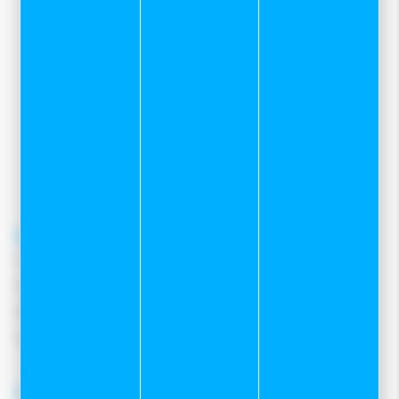
Zone des Grands Planchants
7 rue Mervil
25300 Pontarlier
03 81 39 04 69
pour toutes demandes concernant le
service client internet
contacter le
06 82 22 78 59
contact@sportetneige.com
Service client
Frais de port
Moyens de paiement
Retours et remboursements
Nous contacter
A propos