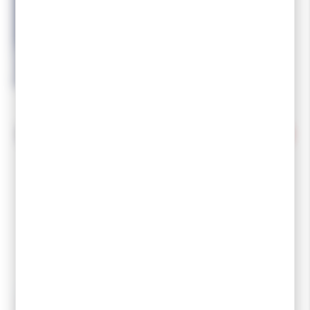
ROSSIGNOL
ROSSIGNOL Chaussure
BCX11 75mm
249,99 €
199,99 €
-52 %
DESTOCKAGE
-40 %
DESTOCKAGE
ROSSIGNOL
FISCHER
ROSSIGNOL Chaussure
FISCHER Chaussure BCX