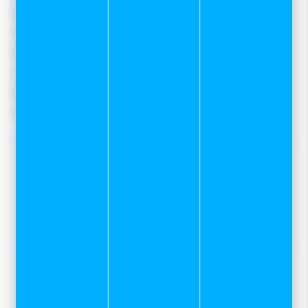
Qui sommes-nous ?
Notre magasin
Mentions légales
Conditions Générales De Vente
Protection des données
Gestion des cookies
Nos tops conseils :
Notre service Atelier
Programme skis de fond sur mesure
Location