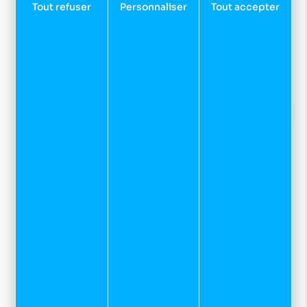
Tout refuser
Personnaliser
Tout accepter
Inscrivez-vous à notre newsletter et recevez nos
dernières actualités et bons plans.
JE M'INSCRIS
Préparer votre venue dans notre magasin
Sport et neige