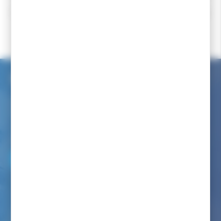
Accueil
Randonnée nordique
Chaussures randonnée nordique
Chaussures norme 75
Service client internet
Nous avons à coeur de vous renseigner comme dans notre
magasin
Par téléphone au :
06 82 22 78 59
Du lundi au vendredi de 9h00 à 12h00 et de 14h00 à 17h00
(appel non surtaxé)
Par mail :