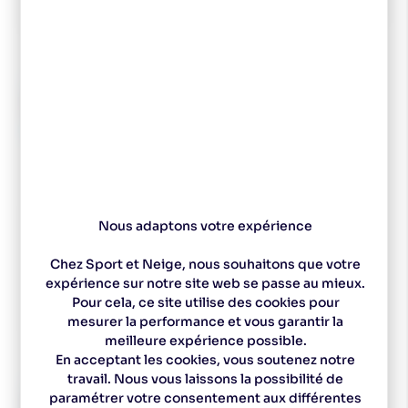
NNORMAL
NNORMAL
NNORMAL TOMIR 02
NNORMAL TOMIR 02
Gore-Tex - Beige/White
Gore-Tex - Blue/Grey
190,00 €
190,00 €
Nous adaptons votre expérience
Chez Sport et Neige, nous souhaitons que votre
expérience sur notre site web se passe au mieux.
Pour cela, ce site utilise des cookies pour
mesurer la performance et vous garantir la
meilleure expérience possible.
En acceptant les cookies, vous soutenez notre
travail. Nous vous laissons la possibilité de
NNORMAL
NNORMAL
paramétrer votre consentement aux différentes
NNORMAL TOMIR 02 NN -
NNORMAL TOMIR 02 NN -