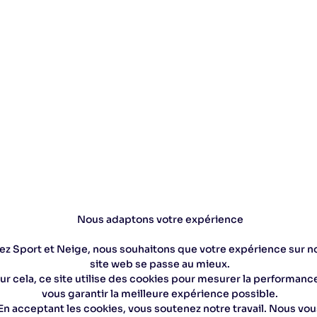
n magasin à Pontarlier
Des experts pour vous conse
Nous adaptons votre expérience
ez Sport et Neige, nous souhaitons que votre expérience sur n
site web se passe au mieux.
ur cela, ce site utilise des cookies pour mesurer la performanc
criptif technique
vous garantir la meilleure expérience possible.
En acceptant les cookies, vous soutenez notre travail. Nous vou