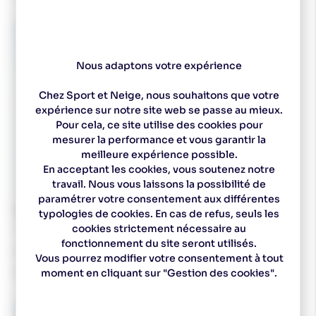
Nous adaptons votre expérience
Chez Sport et Neige, nous souhaitons que votre
expérience sur notre site web se passe au mieux.
Pour cela, ce site utilise des cookies pour
mesurer la performance et vous garantir la
meilleure expérience possible.
En acceptant les cookies, vous soutenez notre
travail. Nous vous laissons la possibilité de
paramétrer votre consentement aux différentes
DRYLIGHT
- Au revoir Chaleur, Bonjour Confort !
typologies de cookies. En cas de refus, seuls les
cookies strictement nécessaire au
Transporte la transpiration vers l'extérieur grâce à une
fonctionnement du site seront utilisés.
technologie de tricot plus légère et extrêmement
Vous pourrez modifier votre consentement à tout
absorbante.
moment en cliquant sur "Gestion des cookies".