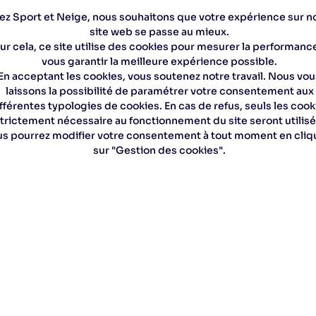
criptif technique
ez Sport et Neige, nous souhaitons que votre expérience sur n
site web se passe au mieux.
ur cela, ce site utilise des cookies pour mesurer la performanc
e, autant qu’il est à la mode, découvrez le Kari Traa
vous garantir la meilleure expérience possible.
p en mélange laine mérinos et Tencel est ornée de 
En acceptant les cookies, vous soutenez notre travail. Nous vou
re comportant des fibres synthétiques d’origine resp
laissons la possibilité de paramétrer votre consentement aux
fférentes typologies de cookies. En cas de refus, seuls les cook
sultat : un vêtement qui sèche rapidement, des perfo
trictement nécessaire au fonctionnement du site seront utilisé
nsigent en rien sur l’élégance.
s pourrez modifier votre consentement à tout moment en cliq
sur "Gestion des cookies".
éristiques :
 fit
able
x au toucher
et seconde peau
quard
ures flatlock pour une finition lisse
let replié
o brodé