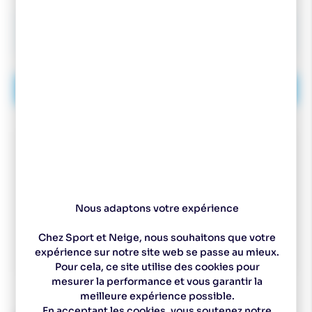
13,49
€
-10
%
14,99
€
AJOUTER AU PANIER
Nous adaptons votre expérience
Chez Sport et Neige, nous souhaitons que votre
expérience sur notre site web se passe au mieux.
Spécialiste
Un magasin à
Des experts pour vous
Choix de ski sur
depuis 1977
Pontarlier
conseiller
mesure
Pour cela, ce site utilise des cookies pour
mesurer la performance et vous garantir la
meilleure expérience possible.
En acceptant les cookies, vous soutenez notre