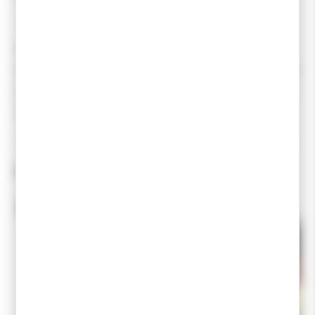
RODE est une marque réputée dans le domaine des farts
pour skis de fond. Cette marque est originaire de Slovénie
et se spécialise dans la fabrication de produits destinés à
améliorer la performance des skieurs de fond.
Produits associés
-10 %
-10 %