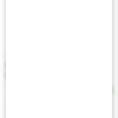
RODE
RODE Poussette Top Line
BV15
EN STOCK
Poussette spécialement créée pour la