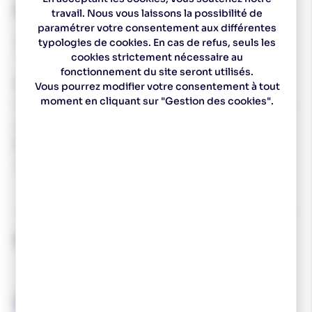
Descriptif technique
travail. Nous vous laissons la possibilité de
paramétrer votre consentement aux différentes
RODE Poussette Top Line BV15.
typologies de cookies. En cas de refus, seuls les
cookies strictement nécessaire au
fonctionnement du site seront utilisés.
Poussette spécialement créée pour la Coupe du Monde
Vous pourrez modifier votre consentement à tout
moment en cliquant sur "Gestion des cookies".
maintenant disponible pour tous pour confirmer encore
plus l'efficacité de notre poussette de retenue.
BV15 parce que c’était le test -1° / -5°.
C’est pour la neige ancienne, pas compacte, même
artificielle, ou pour augmenter l’adhérence.
RODE