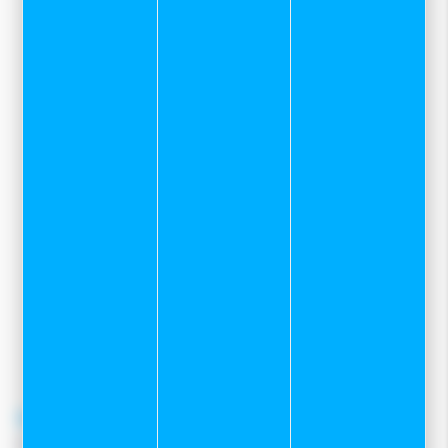
Sport et neige
Zone des Grands Planchants
7 rue Mervil
25300 Pontarlier
03 81 39 04 69
pour toutes demandes concernant le
service client internet
contacter le
06 82 22 78 59
contact@sportetneige.com
Service client
Frais de port