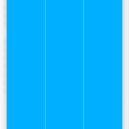
Moyens de paiement
Retours et remboursements
Nous contacter
A propos
Qui sommes-nous ?
Notre magasin
Mentions légales
Conditions Générales De Vente
Protection des données
Gestion des cookies
Nos tops conseils :
Notre service Atelier