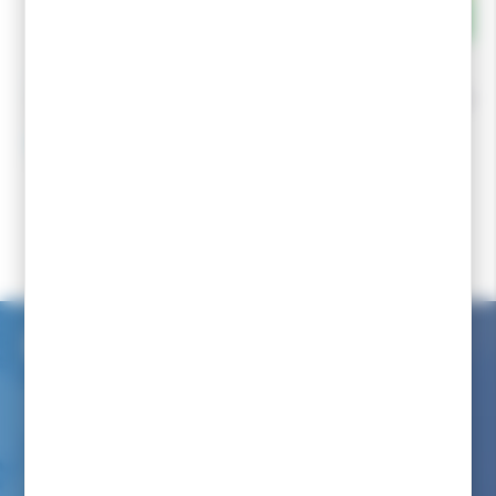
VAUHTI
SWIX
VAUHTI Poussette GS Carrot
Poussette SWIX VG3
9,90 €
9,99 €
8,90 €
8,99 €
Accueil
Fart ski
Fart de retenue ski de fond classique
Poussettes
RODE Poussette Top Line BV15
Service client internet
Nous avons à coeur de vous renseigner comme dans notre
magasin
Par téléphone au :