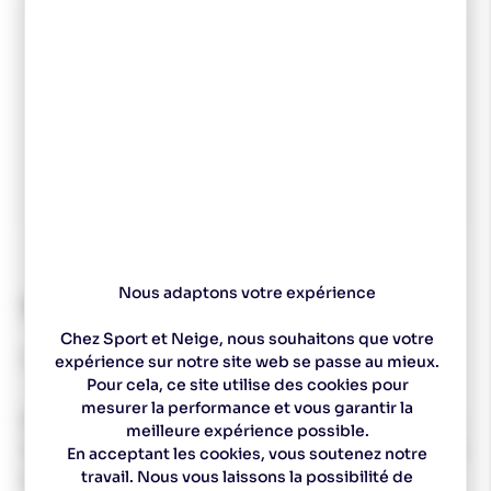
Spécialiste
Un magasin à
Des experts pour vous
Choix de ski sur
depuis 1977
Pontarlier
conseiller
mesure
Nous adaptons votre expérience
Descriptif technique
Chez Sport et Neige, nous souhaitons que votre
Poussette RODE Top Line B310.
expérience sur notre site web se passe au mieux.
Pour cela, ce site utilise des cookies pour
mesurer la performance et vous garantir la
P
oussette RODE spécialement créée pour la Coupe du
meilleure expérience possible.
Monde maintenant disponible pour tous pour confirmer
En acceptant les cookies, vous soutenez notre
travail. Nous vous laissons la possibilité de
encore plus l'efficacité de notre cire de poignée.