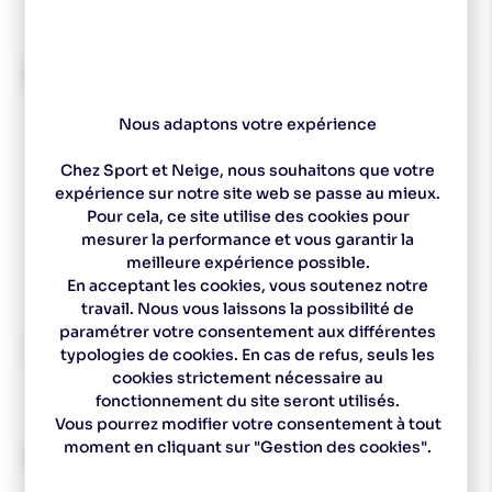
80,00 €
35,00 €
-10 %
-10 %
Nous adaptons votre expérience
Chez Sport et Neige, nous souhaitons que votre
expérience sur notre site web se passe au mieux.
Pour cela, ce site utilise des cookies pour
mesurer la performance et vous garantir la
meilleure expérience possible.
En acceptant les cookies, vous soutenez notre
travail. Nous vous laissons la possibilité de
DAMART SPORT
DAMART SPORT
paramétrer votre consentement aux différentes
DAMART SPORT - Collant
DAMART SPORT - T-Shirt
typologies de cookies. En cas de refus, seuls les
Energy 3 M - Noir
Energy 3 Col Rond M - Noir
cookies strictement nécessaire au
49,99 €
59,99 €
fonctionnement du site seront utilisés.
44,99 €
53,99 €
Vous pourrez modifier votre consentement à tout
moment en cliquant sur "Gestion des cookies".
-10 %
-10 %