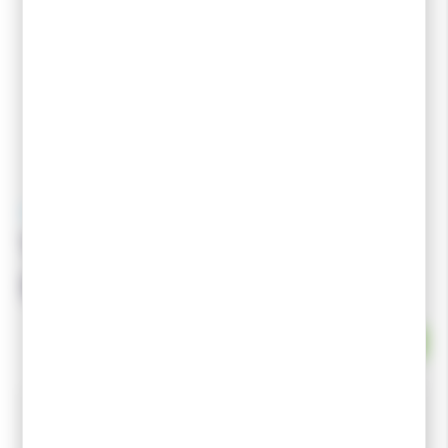
TOKO
TOKO Nordic Klister
Spray Base Green 70ml
EN STOCK
Fart retenue TOKO en Spray.