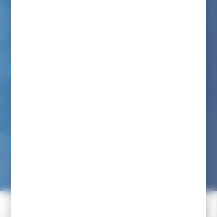
Nous avons à coeur de vous renseigner comme dans notre
magasin
Par téléphone au :
06 82 22 78 59
Du lundi au vendredi de 9h00 à 12h00 et de 14h00 à 17h00
(appel non surtaxé)
Par mail :
NOUS ÉCRIRE
Nous avons pour engagement de vous répondre dans les
24/48h