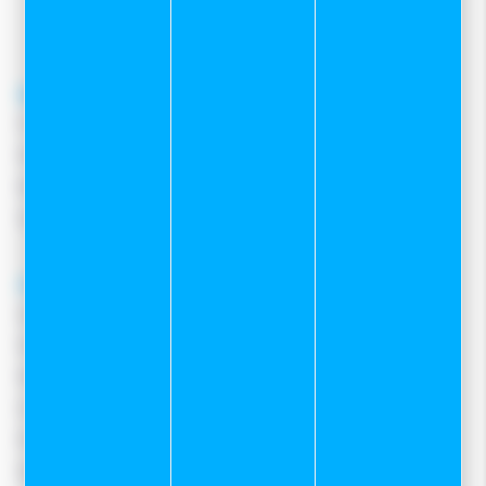
contact@sportetneige.com
Service client
Frais de port
Moyens de paiement
Retours et remboursements
Nous contacter
A propos
Qui sommes-nous ?
Notre magasin
Mentions légales
Conditions Générales De Vente
Protection des données
Gestion des cookies