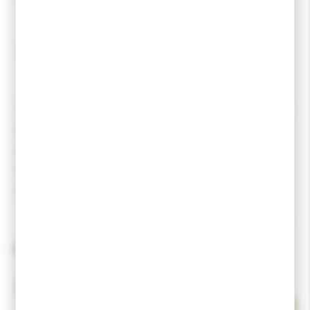
Toko est une marque suisse reconnue dans l'industrie des
produits d'entretien et d'accessoires pour le ski et le
snowboard. Fondée en 1916, la marque est réputée pour
sa qualité, son expertise en matière de fartage et son
engagement envers les sports d'hiver.
Produits associés
-40 %
DESTOCKAGE