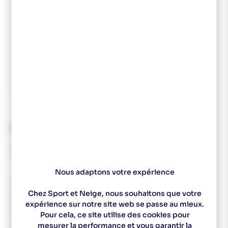
Spécialiste
Un magasin à
Des experts pour vous
Choix de ski sur
depuis 1977
Pontarlier
conseiller
mesure
Descriptif technique
TOKO Nordic KlisterSpray Base Green 70ml.
Nous adaptons votre expérience
Fart retenue en Spray.
Chez Sport et Neige, nous souhaitons que votre
Spray Grip Wax ultra-performant pour klister.
expérience sur notre site web se passe au mieux.
Permet une application rapide, propre et durable.
Pour cela, ce site utilise des cookies pour
mesurer la performance et vous garantir la
Adhérence maximale.