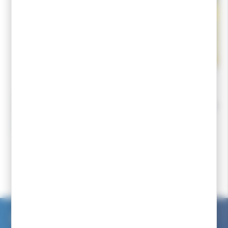
VAUHTI
TOKO
VAUHTI Klister KF Red 60gr
TOKO Klister Jaune 5
21,90 €
10,90 €
13,14 €
Accueil
Fart ski
Fart de retenue ski de fond classique
Klister
TOKO Nordic Klister Spray Base Green 70ml
Service client internet