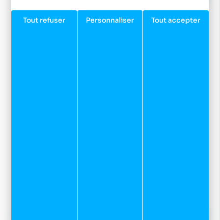
Tout refuser
Personnaliser
Tout accepter
Facebook
Instagram
Youtube
Newsletter
Inscrivez-vous à notre newsletter et recevez nos
dernières actualités et bons plans.
JE M'INSCRIS