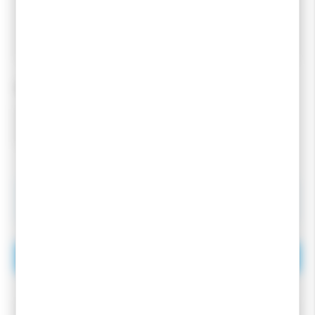
Gamme très simple mais efficace.
Spray GripWax ultra-performant pour klister.
QUANTITÉ
14,40
€
-10
%
16,00
€
AJOUTER AU PANIER