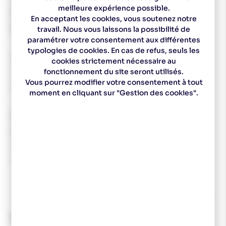
meilleure expérience possible.
Peut servir d’apprêt pour tous les sprays GripWax.
En acceptant les cookies, vous soutenez notre
Application rapide et propre– par simple pulvérisation
travail. Nous vous laissons la possibilité de
paramétrer votre consentement aux différentes
typologies de cookies. En cas de refus, seuls les
Température air : 10°C to -30 °C
.
cookies strictement nécessaire au
fonctionnement du site seront utilisés.
Température neige :0 °C to -30 °C.
Vous pourrez modifier votre consentement à tout
Content Volume:70 ml.
moment en cliquant sur "Gestion des cookies".
Pour une accroche maximale et des propriétés de glisse
optimales.
1 Gratter la surface de poussée.
2 Ponser la surface de poussée au papier de verre et
éliminez la poussière avec Base Tex (comme GripWax).
TOKO