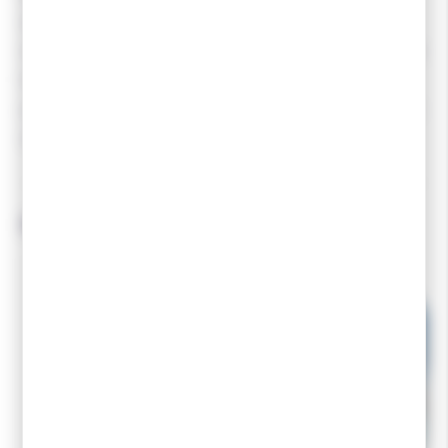
des pieds. Fondée en 1975 par Jean-Pierre Mathé, la
marque est devenue un acteur majeur dans le domaine de
la semelle et de l'orthopédie du pied, avec un accent
particulier sur le running et les sports de glisse tels que le
ski.
Produits associés
-10 %