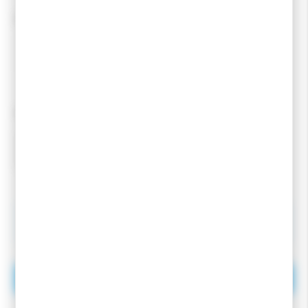
SIDAS
S/M
L/XL
QUANTITÉ
9,95
€
AJOUTER AU PANIER