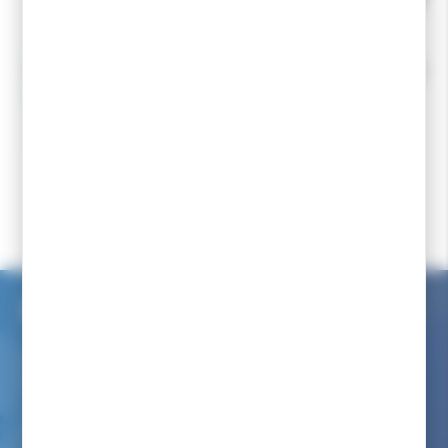
SIDAS
SIDAS
SIDAS Ankle Protectors
SIDAS Semelles 3Feet
- LOW
29,95 €
44,95 €
40,45 €
Accueil
Ski de fond
Produits complémentaires
Semelle ski de fond
SIDAS Gel Heel Pads
Service client internet
Nous avons à coeur de vous renseigner comme dans notre
magasin
Par téléphone au :