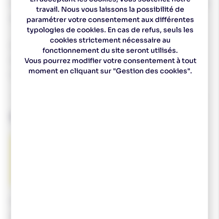
talonnettes vont devenir indispensables à votre
travail. Nous vous laissons la possibilité de
quotidien.
paramétrer votre consentement aux différentes
typologies de cookies. En cas de refus, seuls les
cookies strictement nécessaire au
Choix de la taille :
fonctionnement du site seront utilisés.
S/M : 36-41
Vous pourrez modifier votre consentement à tout
moment en cliquant sur "Gestion des cookies".
L/XL : 42-46
SIDAS
Sidas est une marque française spécialisée dans les
produits et les solutions pour le confort et le bien-être