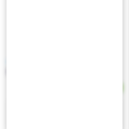
SIDAS
SIDAS Gel Heel Pads
EN STOCK
Paire de talonnettes en gel.