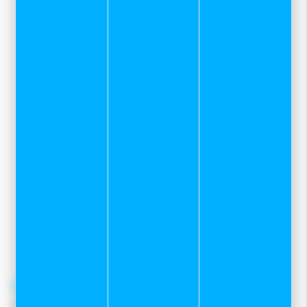
Sport et neige
Zone des Grands Planchants
7 rue Mervil
25300 Pontarlier
03 81 39 04 69
pour toutes demandes concernant le
service client internet
contacter le
06 82 22 78 59
contact@sportetneige.com
Service client
Frais de port