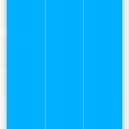
Moyens de paiement
Retours et remboursements
Nous contacter
A propos
Qui sommes-nous ?
Notre magasin
Mentions légales
Conditions Générales De Vente
Protection des données
Gestion des cookies
Nos tops conseils :
Notre service Atelier
Programme skis de fond sur mesure