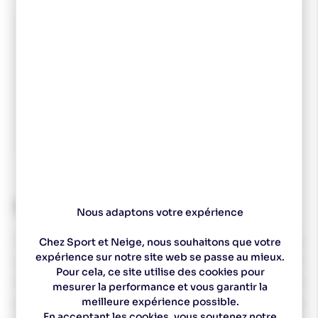
Spécialiste
Un magasin à
Des experts pour vous
Choix de ski sur
depuis 1977
Pontarlier
conseiller
mesure
Descriptif technique
Nous adaptons votre expérience
Les talonnettes en gel pour épines calcanéennes
Chez Sport et Neige, nous souhaitons que votre
expérience sur notre site web se passe au mieux.
soulagent les douleurs ciblées du talon. Elles permettent
Pour cela, ce site utilise des cookies pour
également d'amortir les chocs tout au long de la journée
mesurer la performance et vous garantir la
meilleure expérience possible.
pour un confort optimal. l. Facile à mettre en place, ces
En acceptant les cookies, vous soutenez notre