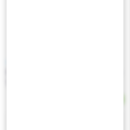
SALOMON
SALOMON Panier Touring
11mm 1*2
EN STOCK
Le panier Touring et une pièces détachées