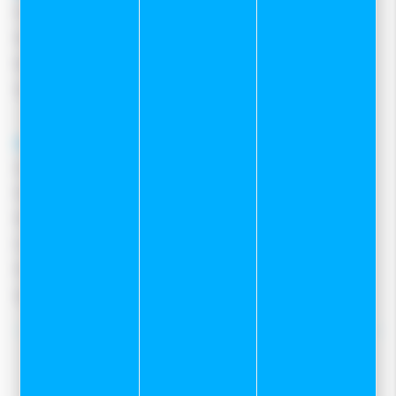
Frais de port
Moyens de paiement
Retours et remboursements
Nous contacter
A propos
Qui sommes-nous ?
Notre magasin
Mentions légales
Conditions Générales De Vente
Protection des données
Gestion des cookies
Nos tops conseils :
Notre service Atelier