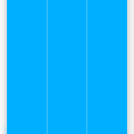
Sport et neige
Zone des Grands Planchants
7 rue Mervil
25300 Pontarlier
03 81 39 04 69
pour toutes demandes concernant le
service client internet
contacter le
06 82 22 78 59
contact@sportetneige.com
Service client