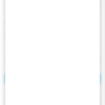
de ski nordique vendu a la paire.
QUANTITÉ
3,60
€
-10
%
4,00
€
AJOUTER AU PANIER