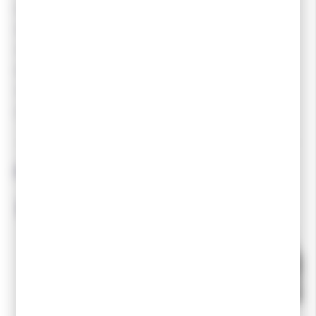
expériences intenses avec les produits chaussures, ski et
des vêtements pour la glisse comme le ski de fond, la
randonné alpine. Dans les aires avec le parapente ou
encore sur terre avec le running trail et route, la
randonnée. Avec des matériaux durable, résistant, léger
adapté à toutes les conditions climatiques.
Produits associés
-10 %