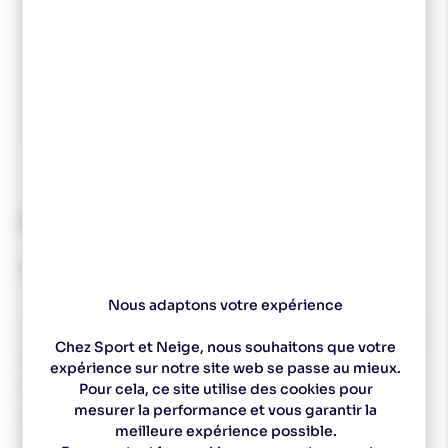
Spécialiste
Un magasin à
Des experts pour vous
Choix de ski sur
depuis 1977
Pontarlier
conseiller
mesure
Descriptif technique
SALOMON Panier Touring 11mm 1*2.
Nous adaptons votre expérience
Le panier
SALOMON touring 11mm composé jusqu’à 20 %
Chez Sport et Neige, nous souhaitons que votre
de matériaux recyclés.
expérience sur notre site web se passe au mieux.
Spécialement conçu pour offrir une portance optimale
Pour cela, ce site utilise des cookies pour
mesurer la performance et vous garantir la
dans la poudreuse
, adapté aux tubes d’un
diamètre de
meilleure expérience possible.
11 mm à la pointe.