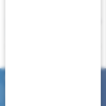
LEKI
START
LEKI Panier Racing Lite 9mm la
START Panier Track 
paire.
12,80 €
14,00 €
12,60 €
Accueil
Ski de fond
Bâton ski de fond
Paniers et pointes
SALOMON Panier Touring 11mm 1*2
Service client internet
Nous avons à coeur de vous renseigner comme dans notre
magasin