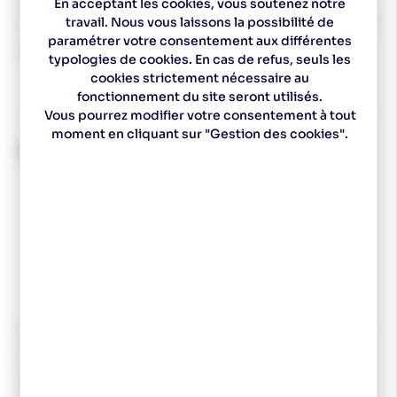
En acceptant les cookies, vous soutenez notre
travail. Nous vous laissons la possibilité de
Le panier Touring et une pièces détachées de ski nordique
paramétrer votre consentement aux différentes
vendu à la paire.
typologies de cookies. En cas de refus, seuls les
cookies strictement nécessaire au
fonctionnement du site seront utilisés.
Vous pourrez modifier votre consentement à tout
moment en cliquant sur "Gestion des cookies".
SALOMON
Salomon fabrique les équipements qui transforme votre
expérience, pour chaque sport outdoor connecter à la
nature. Sa mission et de vous transmettre des