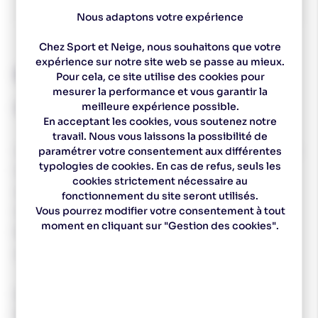
Spécialiste
Un magasin à
Des experts pour vous
Choix de ski sur
depuis 1977
Pontarlier
conseiller
mesure
Nous adaptons votre expérience
Chez Sport et Neige, nous souhaitons que votre
expérience sur notre site web se passe au mieux.
Descriptif technique
Pour cela, ce site utilise des cookies pour
mesurer la performance et vous garantir la
meilleure expérience possible.
RODE Fart Liquide Racing Extra Warm 80ml.
En acceptant les cookies, vous soutenez notre
travail. Nous vous laissons la possibilité de
La ligne de fart liquide Racing Xtra est dans l'2volution de
paramétrer votre consentement aux différentes
typologies de cookies. En cas de refus, seuls les
la ligne Racing Liquid (RL), qui a été récemment
cookies strictement nécessaire au
développée et présentée.
fonctionnement du site seront utilisés.
Vous pourrez modifier votre consentement à tout
Nous avons encore augmenté ses performances
grâce à
moment en cliquant sur "Gestion des cookies".
l'utilisation d'additifs sans fluor
qui augmente la vitesse
et le rendement.
La ligne RXL est plus glissante et plus résistante à
l'abrasion.