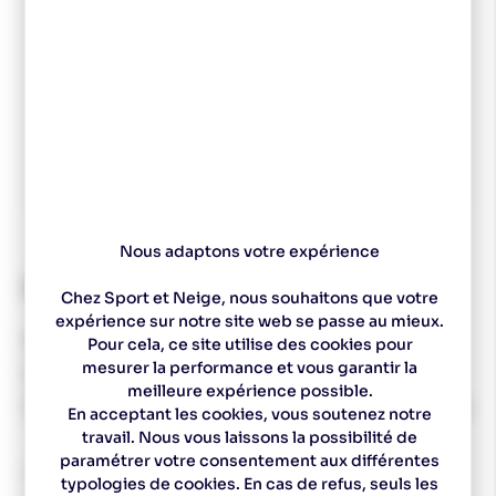
Spécialiste
Un magasin à
Des experts pour vous
Choix de ski sur
depuis 1977
Pontarlier
conseiller
mesure
Nous adaptons votre expérience
Descriptif technique
Chez Sport et Neige, nous souhaitons que votre
expérience sur notre site web se passe au mieux.
R17 Golgoth Classic 810 + Fixations Prolink Pro
Pour cela, ce site utilise des cookies pour
mesurer la performance et vous garantir la
Classic
meilleure expérience possible.
Platines 100% carbone de fabrication artisanale Française
En acceptant les cookies, vous soutenez notre
travail. Nous vous laissons la possibilité de
paramétrer votre consentement aux différentes
Le ski qui vous fait redécouvrir la pratique du ski roue en
typologies de cookies. En cas de refus, seuls les