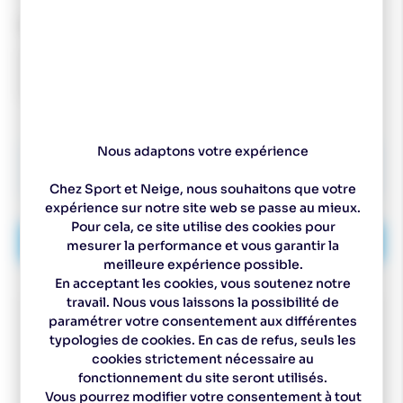
QUANTITÉ
Nous adaptons votre expérience
162,00
€
Chez Sport et Neige, nous souhaitons que votre
expérience sur notre site web se passe au mieux.
Pour cela, ce site utilise des cookies pour
AJOUTER AU PANIER
mesurer la performance et vous garantir la
meilleure expérience possible.
En acceptant les cookies, vous soutenez notre
travail. Nous vous laissons la possibilité de
paramétrer votre consentement aux différentes
typologies de cookies. En cas de refus, seuls les
cookies strictement nécessaire au
fonctionnement du site seront utilisés.
Vous pourrez modifier votre consentement à tout