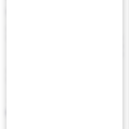
Technologies Complémentaire :
Semelle:
K7000
Noyau:
80% Nomex® 20 % poplar Honeycomb a
vec
carbone associée à la nouvelle technologie de Bi-Edge
assure une précision ultra-légère et une puissance
recherchées en compétition.
Technologie D'accroche:
à Farter
Montage:
Sur la plaque IFP (Integrated Fixation Plate)
ROSSIGNOL