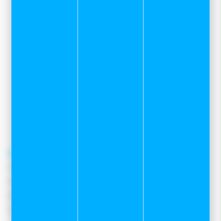
Sport et neige
Zone des Grands Planchants
7 rue Mervil
25300 Pontarlier
03 81 39 04 69
pour toutes demandes concernant le
service client internet
contacter le
06 82 22 78 59
contact@sportetneige.com
Service client
Frais de port
Moyens de paiement
Retours et remboursements
Nous contacter