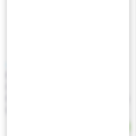
ROSSIGNOL
Pack ROSSIGNOL Skis X-
IUM Classic WCS C2 +
Fixations Race Pro Classic
IFP
EN STOCK