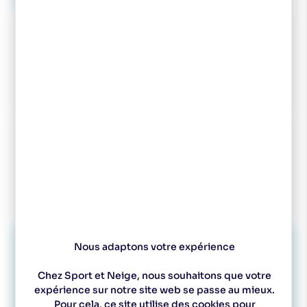
Montage de fixation offert !
-22,50 €
ROSSIGNOL Fixations Race Classic IFP
Voir les caractéristiques
-18,00 €
ROSSIGNOL Fixations R-Classic IFP
Voir les caractéristiques
Nous adaptons votre expérience
Inclus
Chez Sport et Neige, nous souhaitons que votre
ROSSIGNOL Fixations Race Pro Classic…
expérience sur notre site web se passe au mieux.
Voir les caractéristiques
Pour cela, ce site utilise des cookies pour