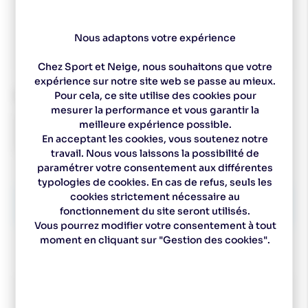
+ 9,00 €
ROSSIGNOL Fixations Premium +
Classi…
Nous adaptons votre expérience
Voir les caractéristiques
Chez Sport et Neige, nous souhaitons que votre
expérience sur notre site web se passe au mieux.
Pour cela, ce site utilise des cookies pour
QUANTITÉ
mesurer la performance et vous garantir la
meilleure expérience possible.
En acceptant les cookies, vous soutenez notre
travail. Nous vous laissons la possibilité de
paramétrer votre consentement aux différentes
typologies de cookies. En cas de refus, seuls les
cookies strictement nécessaire au
429,99
€
-37
%
684,99
€
fonctionnement du site seront utilisés.
Vous pourrez modifier votre consentement à tout
moment en cliquant sur "Gestion des cookies".