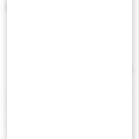
Produits associés
PROMOTION
-2 %
SPORT ET NEIGE
Pack Fartage Eco
Pack Fartage de Base1
71,59 €
27,35 €
69,90 €
Accueil
Fart ski
Kit fartage ski de fond
Pack Fartage de Base