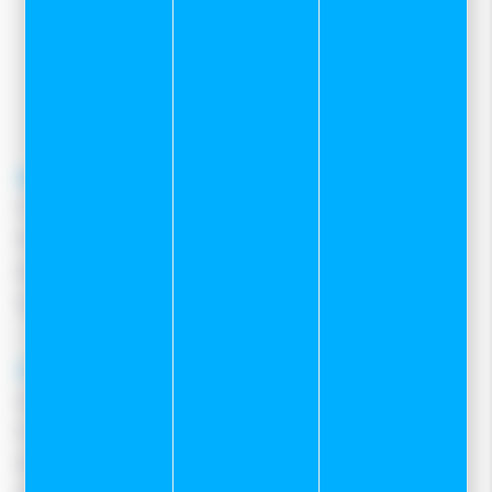
03 81 39 04 69
pour toutes demandes concernant le
service client internet
contacter le
06 82 22 78 59
contact@sportetneige.com
Service client
Frais de port
Moyens de paiement
Retours et remboursements
Nous contacter
A propos
Qui sommes-nous ?
Notre magasin
Mentions légales