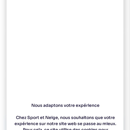
9,99 €
1 x MAPLUS Fart Universel Jaune 250gr
Voir les caractéristiques
9,99 €
1 x MAPLUS Fart Universel Rouge 250gr
Voir les caractéristiques
1 x VOLA Brosse Plate Nylon
10,90 €
Voir les caractéristiques
Nous adaptons votre expérience
Chez Sport et Neige, nous souhaitons que votre
35,00
€
expérience sur notre site web se passe au mieux.
-6
%
37,23
€
Pour cela, ce site utilise des cookies pour