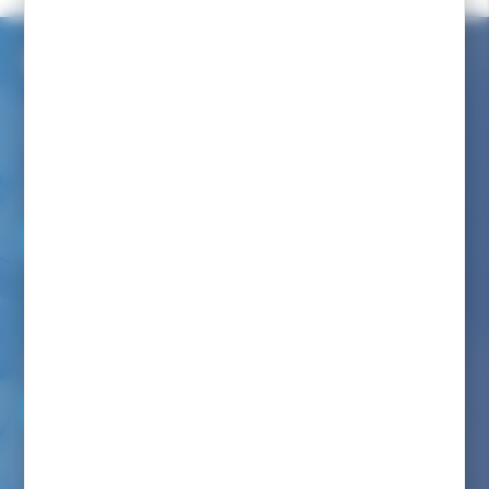
Service client internet
Nous avons à coeur de vous renseigner comme dans notre
magasin
Par téléphone au :
06 82 22 78 59
Du lundi au vendredi de 9h00 à 12h00 et de 14h00 à 17h00
(appel non surtaxé)
Par mail :
NOUS ÉCRIRE
Nous avons pour engagement de vous répondre dans les
24/48h