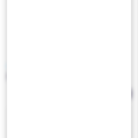
SPORT ET NEIGE
Pack Fartage de Base
EN RUPTURE DE STOCK
Le Pack Fartage de Base 2
est composé de :
1 Racloir 3 mm SPORT ET NEIGE