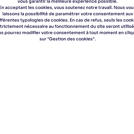
vous garantir la meilleure expérience possible.
En acceptant les cookies, vous soutenez notre travail. Nous vou
criptif technique
laissons la possibilité de paramétrer votre consentement aux
fférentes typologies de cookies. En cas de refus, seuls les cook
trictement nécessaire au fonctionnement du site seront utilisé
éristiques :
s pourrez modifier votre consentement à tout moment en cliq
deau 100% alpaga très doux
sur "Gestion des cookies".
houette de montagne
h Maloja sur le bord.
iqué à la main en Bolivie (Wipalla e.V. soutient les enfan
es perspectives pour les femmes boliviennes et leurs 
sition :
 PRINCIPAL : 100% laine Alpaga