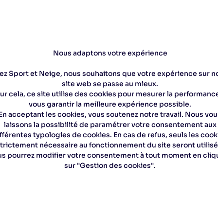
Nous adaptons votre expérience
n magasin à Pontarlier
Des experts pour vous conse
ez Sport et Neige, nous souhaitons que votre expérience sur n
site web se passe au mieux.
ur cela, ce site utilise des cookies pour mesurer la performanc
vous garantir la meilleure expérience possible.
En acceptant les cookies, vous soutenez notre travail. Nous vou
laissons la possibilité de paramétrer votre consentement aux
fférentes typologies de cookies. En cas de refus, seuls les cook
criptif technique
trictement nécessaire au fonctionnement du site seront utilisé
s pourrez modifier votre consentement à tout moment en cliq
sur "Gestion des cookies".
S Skis Panorama M78 (Ex Annum 78).
 Panorama M68 est le
ski le plus large de la gamme back country M
l latéral offre le rayon de virage le plus serré de tous les skis Mad