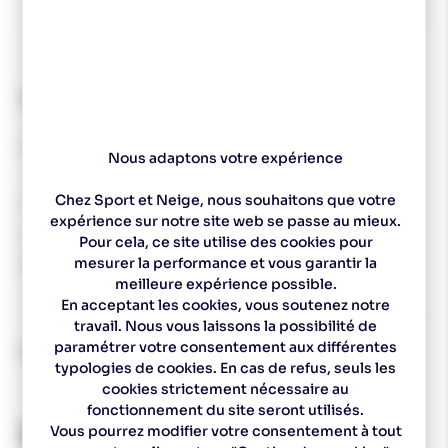
Spécialiste
Un magasin à
Des experts pour vous
Choix de ski sur
depuis 1977
Pontarlier
conseiller
mesure
Descriptif technique
LEKI Panier Racing Lite 9 mm.
Nous adaptons votre expérience
Chez Sport et Neige, nous souhaitons que votre
Pour Tube d
e Diamètre 9mm.
expérience sur notre site web se passe au mieux.
Pointe acier
Rondelle touring pour le classic
.
Pour cela, ce site utilise des cookies pour
mesurer la performance et vous garantir la
La paire.
meilleure expérience possible.
En acceptant les cookies, vous soutenez notre
travail. Nous vous laissons la possibilité de
paramétrer votre consentement aux différentes
LEKI
typologies de cookies. En cas de refus, seuls les
cookies strictement nécessaire au
fonctionnement du site seront utilisés.
Vous pourrez modifier votre consentement à tout