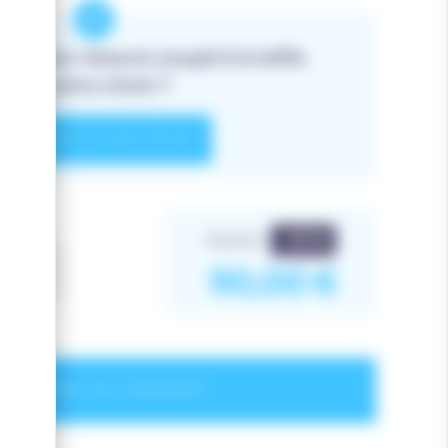
âton sur mesure coupé à la taille
de votre choix ?
DÉFINIR LA HAUTEUR
-10
%
100,00
€
90,00
€
JOUTER AU PANIER