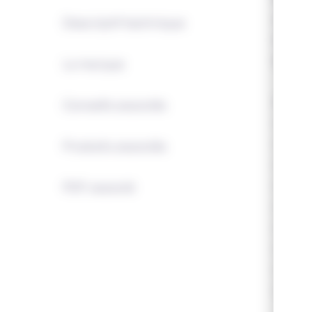
nordiq
Descriptif technique
Il se c
libérat
La marque
Caracté
Conseils associés
Acti
Tran
Produits associés
Size
Cons
PDF associé
Poid
Diam
Syst
Form
Poig