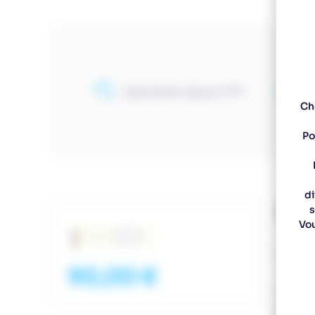
Spécialiste depuis 1977
U
Ch
Po
di
Des
s
Vou
LEKI B
90,00 €
Le PRC 
Équipé 