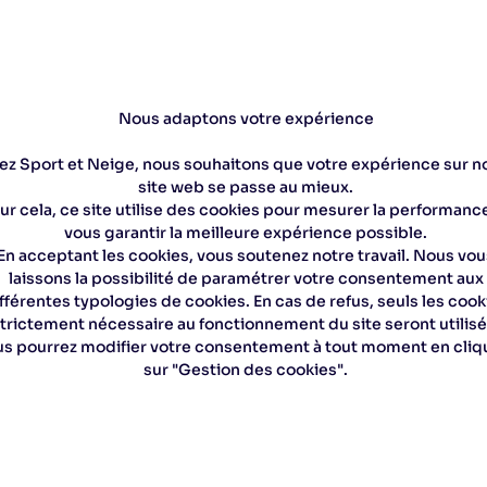
Nous adaptons votre expérience
n magasin à Pontarlier
Des experts pour vous conse
ez Sport et Neige, nous souhaitons que votre expérience sur n
site web se passe au mieux.
ur cela, ce site utilise des cookies pour mesurer la performanc
vous garantir la meilleure expérience possible.
En acceptant les cookies, vous soutenez notre travail. Nous vou
laissons la possibilité de paramétrer votre consentement aux
fférentes typologies de cookies. En cas de refus, seuls les cook
criptif technique
trictement nécessaire au fonctionnement du site seront utilisé
s pourrez modifier votre consentement à tout moment en cliq
sur "Gestion des cookies".
âtons PRC 650 FL.
650 est la solution idéale pour débuter un entraînement de ski d
du nouveau Nordic Shark, le premier système de poignée-dragon