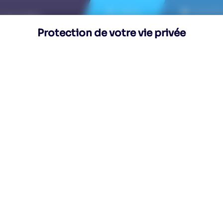
Le Blog
Newslett
Voir condition
ski
Ski roue
Running et trail
Randonn
e fond
Bâton ski de fond
Bâtons ski de fond adulte
LEKI
LEKI
LEKI Bâto