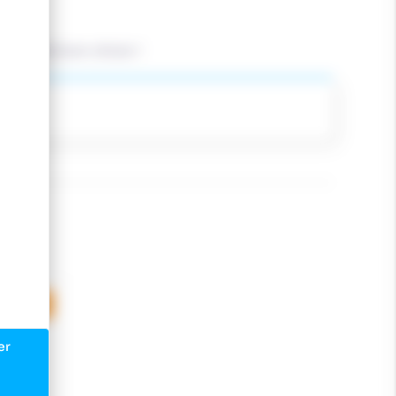
faire le bon choix !
OTION
er