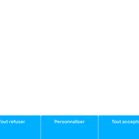
seils associés
vez tous nos conseils personnalisés pour vous aider à 
ide des tailles des bâtons Leki et KV+
duits associés
9 %
-15 %
PROM
Tout refuser
Personnaliser
Tout accept