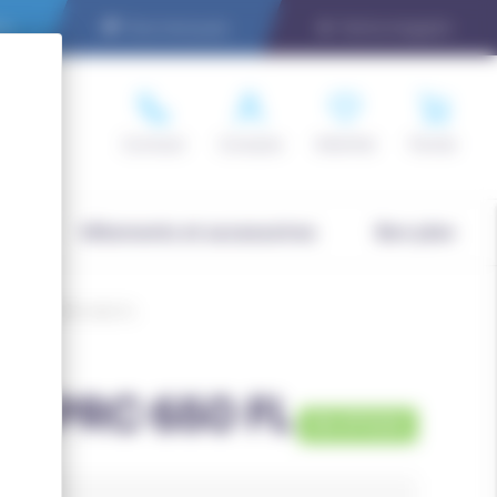
er
Nos marques
Notre magasin
Contact
Compte
Wishlist
Panier
ée
Vêtements et accessoires
Bon plan
 Bâtons PRC 650 FL
ns PRC 650 FL
EN STOCK