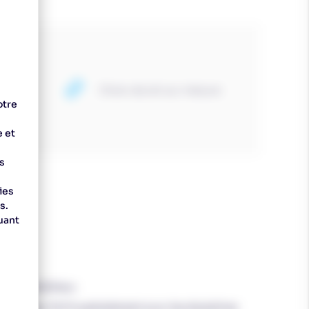
iller
Choix de ski sur mesure
otre
e et
s
ies
s.
uant
e fond ambitieux.
ne conçu 100 % spécialement pour les disciplines