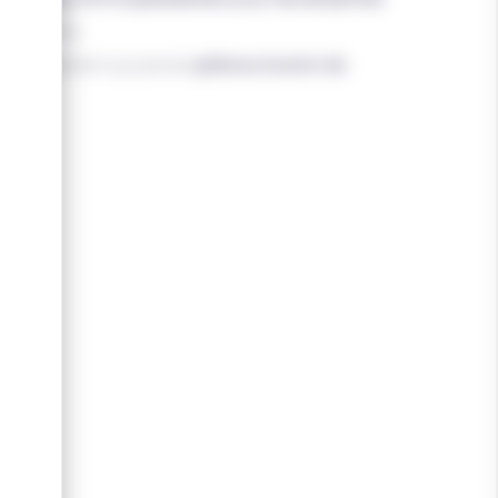
très précis.
plus facilement que jamais
grâce au bouton de