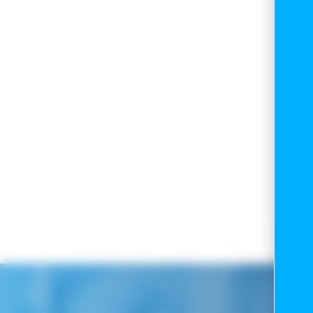
LE
LE
Ro
28,
19