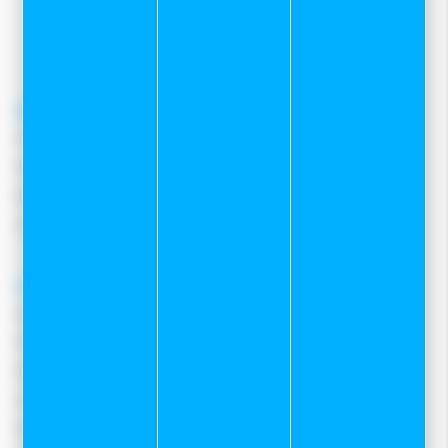
contacter le
06 82 22 78 59
contact@sportetneige.com
Service client
Frais de port
Moyens de paiement
Retours et remboursements
Nous contacter
A propos
Qui sommes-nous ?
Notre magasin
Mentions légales
Conditions Générales De Vente
Protection des données