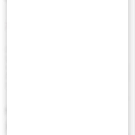
KV+ est une marque spécialisée dans la fabrication
d'équipements de ski de fond et de biathlon. La société
est basée en République tchèque et est reconnue pour la
qualité de ses produits dans le domaine du ski de fond et
du biathlon.
Produits associés
-10 %
-10 %