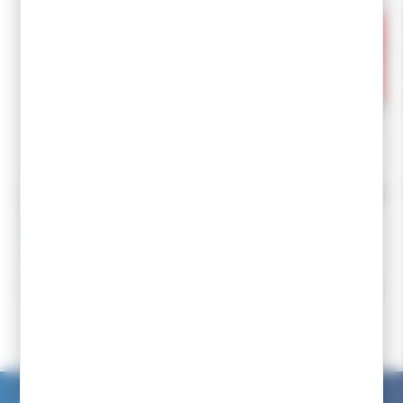
KV+
KV+
KV+ PointeTornado Rollerski Tip
KV+ Panier Tornado 
QCD Black
QCD
22,00 €
19,00 €
19,80 €
17,10 €
Accueil
Ski de fond
Bâton ski de fond
Paniers et pointes
KV+ Base Insert & Nut pour Panier QCD 9.5mm