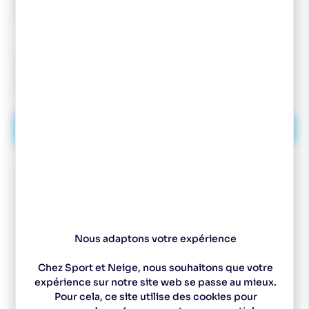
6,75
€
-10
%
7,50
€
AJOUTER AU PANIER
Nous adaptons votre expérience
Chez Sport et Neige, nous souhaitons que votre
expérience sur notre site web se passe au mieux.
Spécialiste
Un magasin à
Des experts pour vous
Choix de ski sur
Pour cela, ce site utilise des cookies pour
depuis 1977
Pontarlier
conseiller
mesure