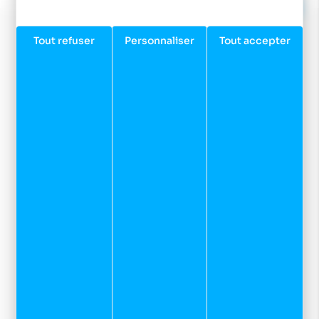
Tout refuser
Personnaliser
Tout accepter
Facebook
Instagram
Youtube
Newsletter
Inscrivez-vous à notre newsletter et recevez nos
dernières actualités et bons plans.
JE M'INSCRIS