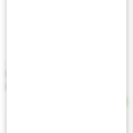
KV+
KV+ Base Insert & Nut
pour Panier QCD 9.5mm
EN STOCK
Pour Tube de Diamètre 9.5mm.Permettant