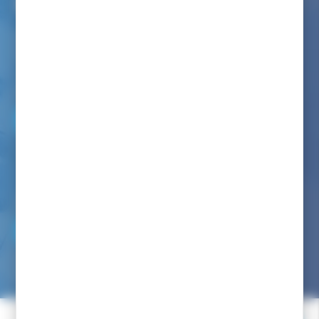
Service client internet
Nous avons à coeur de vous renseigner comme dans notre
magasin
Par téléphone au :
06 82 22 78 59
Du lundi au vendredi de 9h00 à 12h00 et de 14h00 à 17h00
(appel non surtaxé)
Par mail :
NOUS ÉCRIRE
Nous avons pour engagement de vous répondre dans les
24/48h