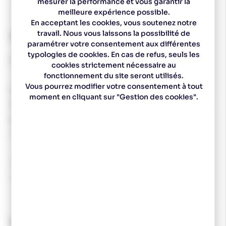
mesurer la performance et vous garantir la
meilleure expérience possible.
En acceptant les cookies, vous soutenez notre
travail. Nous vous laissons la possibilité de
Descriptif technique
paramétrer votre consentement aux différentes
typologies de cookies. En cas de refus, seuls les
KV+ Base Insert & Nut pour Panier QCS 9.5mm.
cookies strictement nécessaire au
fonctionnement du site seront utilisés.
Vous pourrez modifier votre consentement à tout
Pour Tube de Diamètre 9.5mm .
moment en cliquant sur "Gestion des cookies".
Permettant un remplacement très rapide des paniers du
bâtons équipés du système QCS .
Passage de la rondelle d'hiver à la pointe roller d'été.
Deux pièces de base .
Vendu sans Panier.
KV+