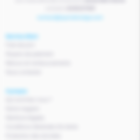
pour toutes demandes concernant le
service client internet
contacter le
06 82 22 78 59
contact@sportetneige.com
Service client
Frais de port
Moyens de paiement
Retours et remboursements
Nous contacter
A propos
Qui sommes-nous ?
Notre magasin
Mentions légales
Conditions Générales De Vente
Protection des données