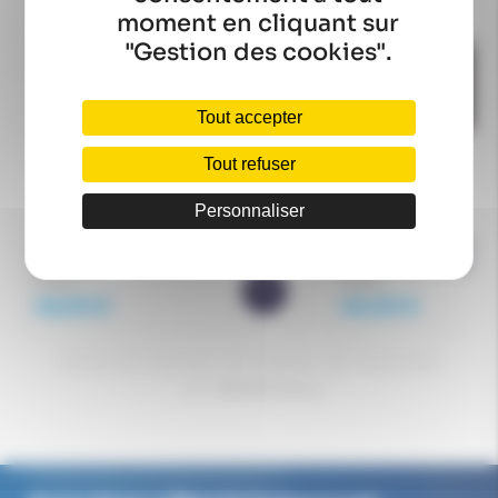
moment en cliquant sur
"Gestion des cookies".
Tout accepter
Tout refuser
Personnaliser
SWIX
SWIX
SWIX Porte Gourde Isotherme
SWIX Porte Gourde I
SW003
Junior Noir SW035
55,00 €
45,00 €
49,50 €
40,50 €
Accueil
Ski de fond
Bagagerie
Porte gourde
FISCHER Porte gourde Drink-Fitbelt S/M (Junior)