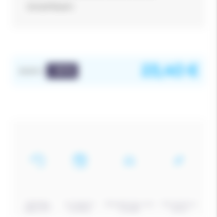
Drink/Fitbelt !
23,40
€
-10
%
26,00
€
Spécialiste
Un magasin à
Des experts pour vous
Choix de ski sur
depuis 1977
Pontarlier
conseiller
mesure