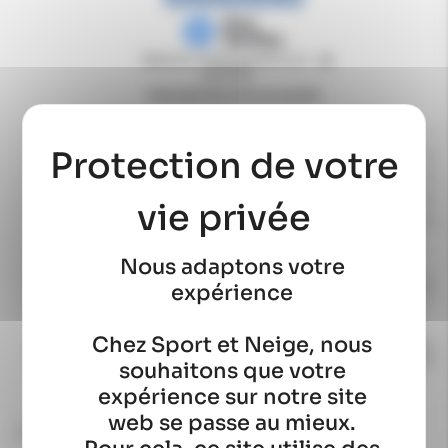
Basé sur
1
avis soumis à un
contrôle
Voir tous les avis sur ce site
5
étoiles
1
4
étoiles
0
3
étoiles
0
2
étoiles
0
1
étoile
0
Trier les avis
Nous adaptons votre
expérience
Chez Sport et Neige, nous
souhaitons que votre
expérience sur notre site
web se passe au mieux.
5
/
5
Avis vérifié