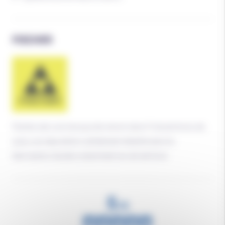
FISCHER
Fischer est une marque de renom dans l'industrie du ski,
avec une réputation solidement établie dans la
fabrication de skis notamment en ski de fond.
5
/
5