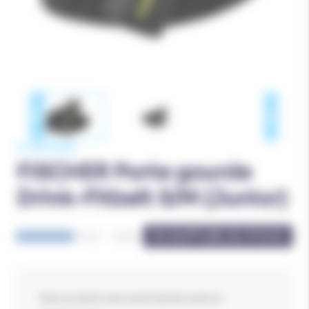
FISCHER
FISCHER Porte gourde
Drink-Fitbelt S/M (Junior)
EN RUPTURE DE STOCK
5
/
5
-
1
avis
Tout ce dont vous avez besoin avec la