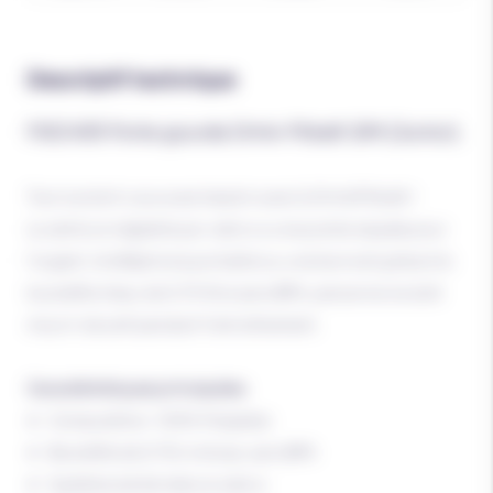
Descriptif technique
FISCHER Porte gourde Drink-Fitbelt S/M (Junior).
Tout ce dont vous avez besoin avec la Drink/Fitbelt !
La ceinture réglable par velcro a une poche zippée pour
l'argent, le téléphone portable ou une barre et grâce à la
bouteille d'eau de 0,75 litre sans BPA, personne ne doit
mourir de soif pendant l'entraînement.
Caractéristiques principales:
Composition: 100% Polyester.
Bouteille de 0,75L incluse, sans BPA
Système de fermeture velcro