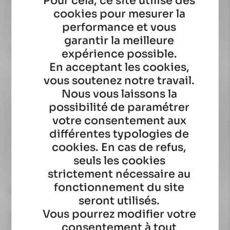
Pour cela, ce site utilise des
cookies pour mesurer la
Conforme
Avis du
23/02/2026
, suite à une expérience du
18/02/2026
par
performance et vous
Nathalie A.
garantir la meilleure
Signaler
expérience possible.
Utile
(0)
En acceptant les cookies,
vous soutenez notre travail.
1
Nous vous laissons la
possibilité de paramétrer
votre consentement aux
différentes typologies de
cookies. En cas de refus,
seuls les cookies
strictement nécessaire au
fonctionnement du site
Produits associés
seront utilisés.
Vous pourrez modifier votre
-10 %
-10 %
consentement à tout