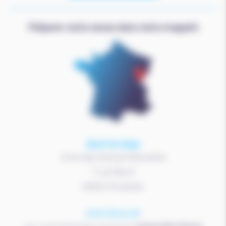
Préparer votre venue dans notre magasin
Sport et neige
Zone des Grands Planchants
7 rue Mervil
25300 Pontarlier
03 81 39 04 69