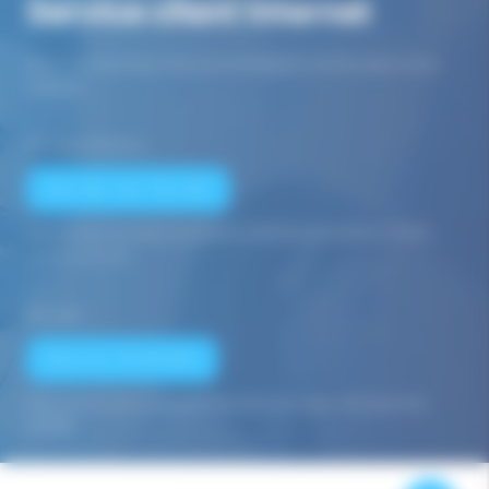
Service client internet
Nous avons à coeur de vous renseigner comme dans notre
magasin
Par téléphone au :
06 82 22 78 59
Du lundi au vendredi de 9h00 à 12h00 et de 14h00 à 17h00
(appel non surtaxé)
Par mail :
NOUS ÉCRIRE
Nous avons pour engagement de vous répondre dans les
24/48h