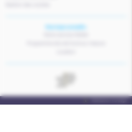
Gestion des cookies
Nos tops conseils :
Notre service Atelier
Programme skis de fond sur mesure
Location
Réalisation Koredge