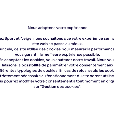
Nous adaptons votre expérience
criptif technique
ez Sport et Neige, nous souhaitons que votre expérience sur n
site web se passe au mieux.
ur cela, ce site utilise des cookies pour mesurer la performanc
aussure de ski de fond Fischer
RCS Women skate.
Est
vous garantir la meilleure expérience possible.
ating
pour les skieurs en quête de
confort dotée d'un 
En acceptant les cookies, vous soutenez notre travail. Nous vou
laissons la possibilité de paramétrer votre consentement aux
fférentes typologies de cookies. En cas de refus, seuls les cook
ntrefort de talon injecté
pour un bon maintien et 
trictement nécessaire au fonctionnement du site seront utilisé
mission
des appuis.
s pourrez modifier votre consentement à tout moment en cliq
sur "Gestion des cookies".
er Fresh
met fin aux odeurs désagréables, vous offra
ure de ski de fond avec une odeur et une sensation agr
elle en
Pebax® ou Desmopanx®
légers permet une h