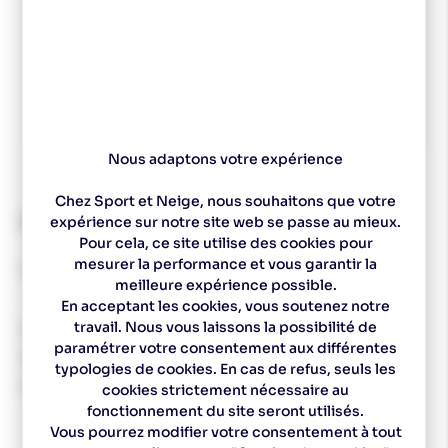
Spécialiste
Un magasin à
Des experts pour vous
Choix de ski sur
depuis 1977
Pontarlier
conseiller
mesure
Nous adaptons votre expérience
Chez Sport et Neige, nous souhaitons que votre
Descriptif technique
expérience sur notre site web se passe au mieux.
Pour cela, ce site utilise des cookies pour
mesurer la performance et vous garantir la
CHATEX Rondelle Freeride D120 (La Paire).
meilleure expérience possible.
En acceptant les cookies, vous soutenez notre
travail. Nous vous laissons la possibilité de
Destinée pour le ski de randonnée.
paramétrer votre consentement aux différentes
Se visse sur les bâtons.
typologies de cookies. En cas de refus, seuls les
Diamètre 120mm pour neige profonde.
cookies strictement nécessaire au
fonctionnement du site seront utilisés.
Vous pourrez modifier votre consentement à tout