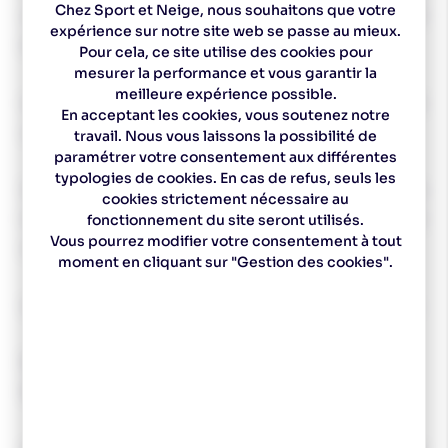
Chez Sport et Neige, nous souhaitons que votre
circuler pour vous garder au frais même quand le soleil
expérience sur notre site web se passe au mieux.
brille.
Pour cela, ce site utilise des cookies pour
mesurer la performance et vous garantir la
meilleure expérience possible.
Le BOB DBDB est facilement réglable par serrage grâce à
En acceptant les cookies, vous soutenez notre
un élastique.
travail. Nous vous laissons la possibilité de
paramétrer votre consentement aux différentes
typologies de cookies. En cas de refus, seuls les
Sublimée par les dessins DBDB, sa visière souple offre une
cookies strictement nécessaire au
touche d'originalité et permet
fonctionnement du site seront utilisés.
Vous pourrez modifier votre consentement à tout
d'être rangeret transporter facilement.
moment en cliquant sur "Gestion des cookies".
Idéal pour les adeptes du confort stylé lors de vos efforts.
Taille 1 = tour de tête <55cm
Taille 2 = tour de tête >55cm